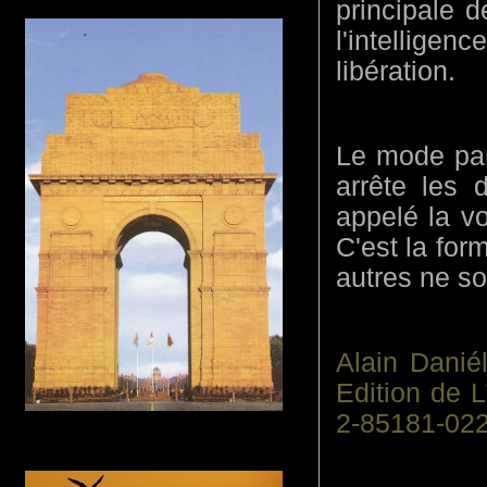
principale 
l'intelligen
libération.
Le mode part
arrête les 
appelé la vo
C'est la for
autres ne so
Alain Danié
Edition de 
2-85181-022