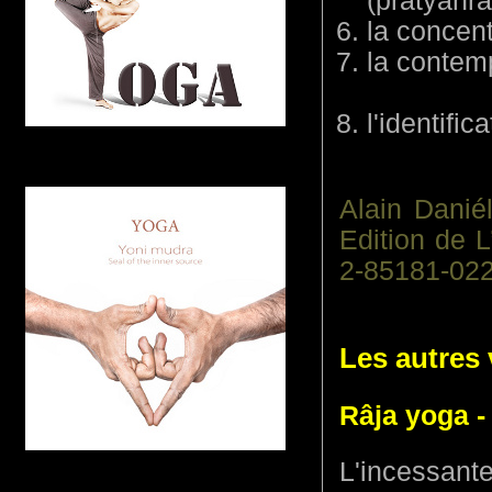
(pratyâhrâ
la concent
la contem
l'identific
Alain Danié
Edition de 
2-85181-022
Les autres
Râja yoga - 
L'incessan