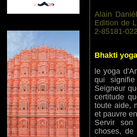
Alain Danié
Edition de 
2-85181-022
Bhakti yog
le yoga d'A
qui signif
Seigneur qu
certitude q
toute aide,
et pauvre en
Servir son
choses, de 