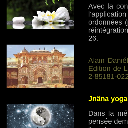
Avec la conv
l'applicati
ordonnées (p
réintégratio
26.
Alain Danié
Edition de 
2-85181-022
Jnâna yoga
Dans la méth
pensée demeu