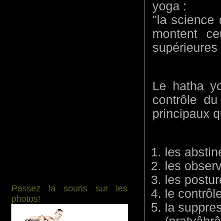
yoga :
"la science 
montent ce
supérieures 
Le hatha yo
contrôle du
principaux q
les absti
les obser
les postur
Passez la souris sur les
le contrôl
photos!
la suppre