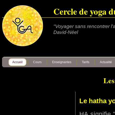
Cercle de yoga d
"Voyager sans rencontrer l'a
David-Néel
Accueil
Cours
Enseignantes
Tarifs
Actualité
Les
Le hatha y
HA signifie 