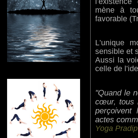
l'existence
mène à tout
favorable (T
L'unique m
sensible et sp
Aussi la voie
celle de l'ide
Quand le n
cœur, tous l
perçoivent 
actes commi
Yoga Pradipi