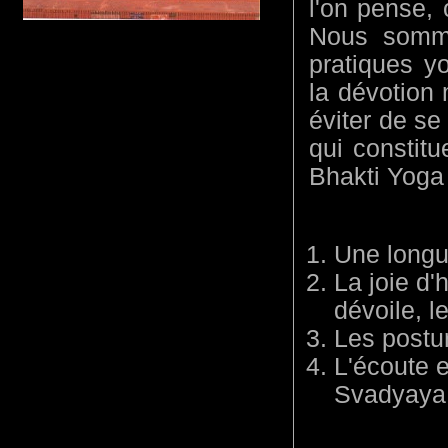
l'on pense,
Nous somme
pratiques y
la dévotion 
éviter de se 
qui constitu
Bhakti Yoga 
Une longue
La joie d'
dévoile, l
Les postu
L'écoute e
Svadyaya,