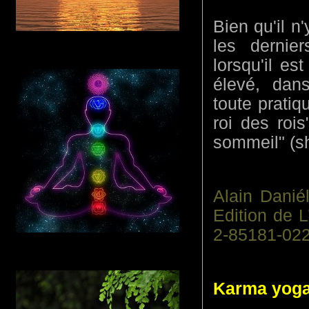
Bien qu'il n
les dernie
lorsqu'il es
élevé, dan
toute pratiq
roi des rois
sommeil" (s
Alain Danié
Edition de 
2-85181-022
Karma yog