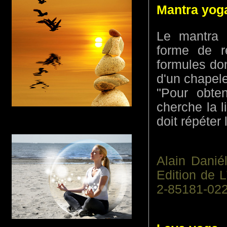
Mantra yog
Le mantra 
forme de ré
formules don
d'un chapele
"Pour obten
cherche la l
doit répéter 
Alain Danié
Edition de 
2-85181-022