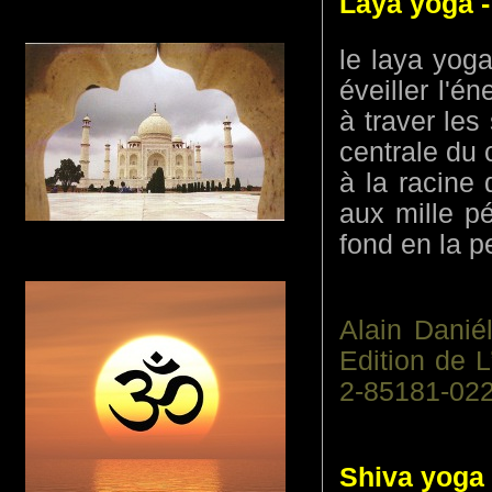
Laya yoga - 
le laya yoga
éveiller l'én
à traver les
centrale du 
à la racine 
aux mille p
fond en la 
Alain Danié
Edition de 
2-85181-022
Shiva yoga 