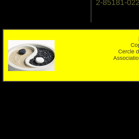
2-85181-022
Cop
Cercle 
Associatio