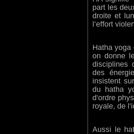
part les deu
droite et lu
l’effort violen
Hatha yoga - 
on donne l
disciplines
des énergie
insistent su
du hatha y
d'ordre phys
royale, de l'
Aussi le hat